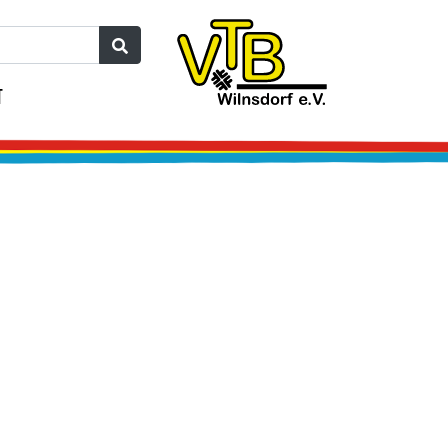
T
Next