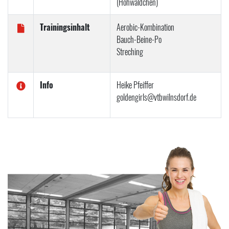
(Höhwäldchen)
Trainingsinhalt
Aerobic-Kombination
Bauch-Beine-Po
Streching
Info
Heike Pfeiffer
goldengirls@vtbwilnsdorf.de